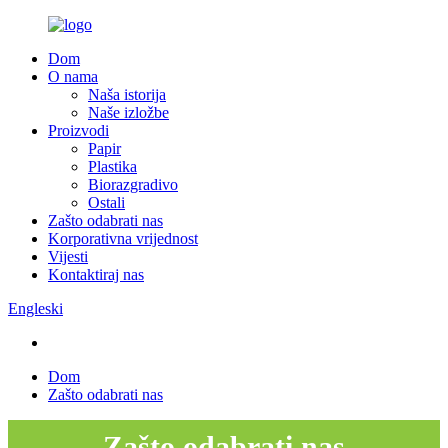
Dom
O nama
Naša istorija
Naše izložbe
Proizvodi
Papir
Plastika
Biorazgradivo
Ostali
Zašto odabrati nas
Korporativna vrijednost
Vijesti
Kontaktiraj nas
Engleski
Dom
Zašto odabrati nas
Zašto odabrati nas