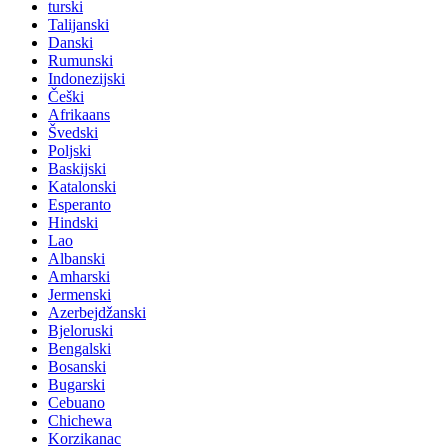
turski
Talijanski
Danski
Rumunski
Indonezijski
Češki
Afrikaans
Švedski
Poljski
Baskijski
Katalonski
Esperanto
Hindski
Lao
Albanski
Amharski
Jermenski
Azerbejdžanski
Bjeloruski
Bengalski
Bosanski
Bugarski
Cebuano
Chichewa
Korzikanac