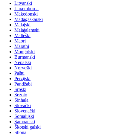
Litvanski
Luxembou ..
Makedonski
Madagaskarski
Malajski
Malajalamski
Malteški
Maori
Marathi
Mongolski
Burmanski
Nepalski
Norveški
Paštu
Perzijski
Pandžabi
Srpski
Sezoto
Sinhala
Slovački
Slovenački
Somalijski
Samoanski
Škotski galski
Shona