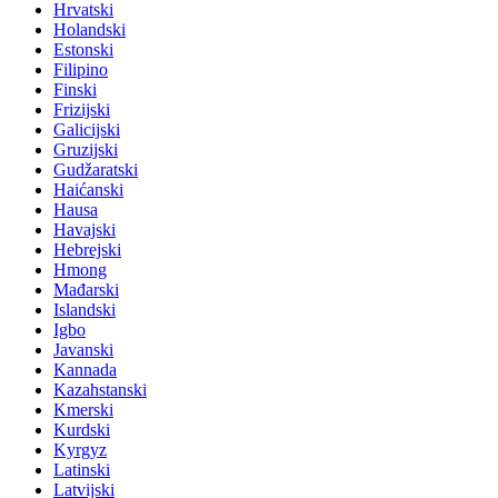
Hrvatski
Holandski
Estonski
Filipino
Finski
Frizijski
Galicijski
Gruzijski
Gudžaratski
Haićanski
Hausa
Havajski
Hebrejski
Hmong
Mađarski
Islandski
Igbo
Javanski
Kannada
Kazahstanski
Kmerski
Kurdski
Kyrgyz
Latinski
Latvijski