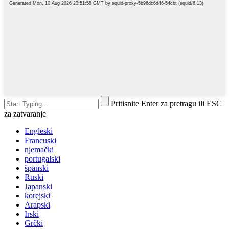
Pritisnite Enter za pretragu ili ESC
za zatvaranje
Engleski
Francuski
njemački
portugalski
španski
Ruski
Japanski
korejski
Arapski
Irski
Grčki